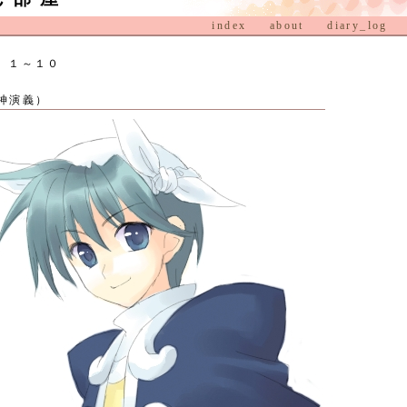
index
about
diary_log
 １～１０
神演義）