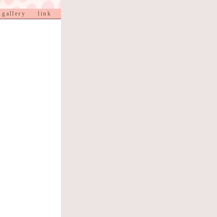
gallery
link