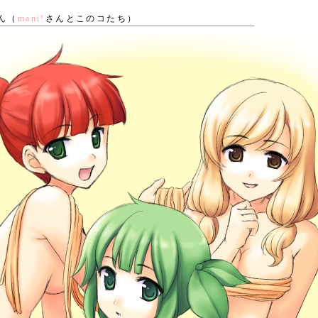
ん（
mani!
さんとこのコたち）