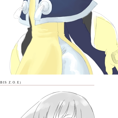
IS Z.O.E）